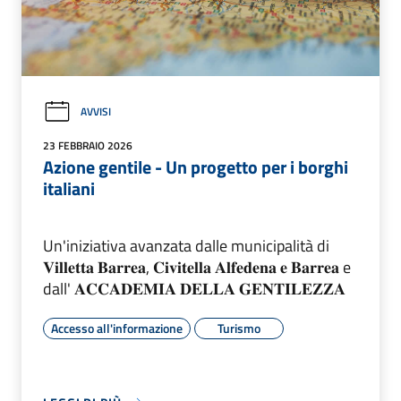
AVVISI
23 FEBBRAIO 2026
Azione gentile - Un progetto per i borghi
italiani
Un'iniziativa avanzata dalle municipalità di
𝐕𝐢𝐥𝐥𝐞𝐭𝐭𝐚 𝐁𝐚𝐫𝐫𝐞𝐚, 𝐂𝐢𝐯𝐢𝐭𝐞𝐥𝐥𝐚 𝐀𝐥𝐟𝐞𝐝𝐞𝐧𝐚 𝐞 𝐁𝐚𝐫𝐫𝐞𝐚 e
dall' 𝐀𝐂𝐂𝐀𝐃𝐄𝐌𝐈𝐀 𝐃𝐄𝐋𝐋𝐀 𝐆𝐄𝐍𝐓𝐈𝐋𝐄𝐙𝐙𝐀
Accesso all'informazione
Turismo