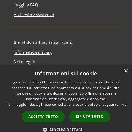
Leggi le FAQ
Richiesta assistenza
Amministrazione trasparente
Informativa privacy
Note legali
×
Dichiarazione di accessibilità
Informazioni sui cookie
Questo sito web utilizza cookie tecnici e assimilati strettamente
necessari al corretto funzionamento e alla navigazione del sito,
nonché un cookie tecnico analitico al solo fine di elaborare
informazioni statistiche, aggregate e anonime.
RSS
Copyright © 2026 • Comune di
Per maggiori dettagli, può consultare la cookie policy al seguente
link
Accessibilità
Villetta Barrea • Powered by
Privacy
Municipium
Accesso
•
RIFIUTA TUTTO
ACCETTA TUTTO
Cookie
redazione
Mappa del sito
MOSTRA DETTAGLI