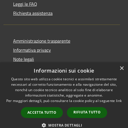
Leggi le FAQ
Richiesta assistenza
Amministrazione trasparente
Informativa privacy
Note legali
×
Dichiarazione di accessibilità
Informazioni sui cookie
Questo sito web utilizza cookie tecnici e assimilati strettamente
necessari al corretto funzionamento e alla navigazione del sito,
nonché un cookie tecnico analitico al solo fine di elaborare
informazioni statistiche, aggregate e anonime.
RSS
Copyright © 2026 • Comune di
Per maggiori dettagli, può consultare la cookie policy al seguente
link
Accessibilità
Villetta Barrea • Powered by
Privacy
Municipium
Accesso
•
RIFIUTA TUTTO
ACCETTA TUTTO
Cookie
redazione
Mappa del sito
MOSTRA DETTAGLI