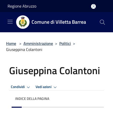
Salta al contenuto principale
Regione Abruzzo
Comune di Villetta Barrea
Home
>
Amministrazione
>
Politici
>
Giuseppina Colantoni
Giuseppina Colantoni
Condividi
Vedi azioni
INDICE DELLA PAGINA