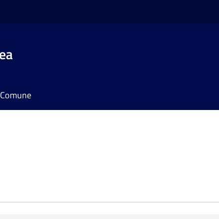
rea
il Comune
e