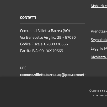
Mobilità e
CONTATTI
Comune di Villetta Barrea (AQ)
Prenotaz
Via Benedetto Virgilio, 29 - 67030
Segnalazi
Codice Fiscale: 82000370666
Leggi le 
Partita IVA: 00190970665
Richiesta
PEC:
comune.villettabarrea.aq@pec.comnet-
ra.it
Centralino Unico: +39 0864 89134
Questo sito 
alla navig