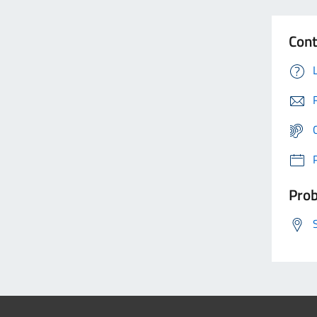
Cont
Prob