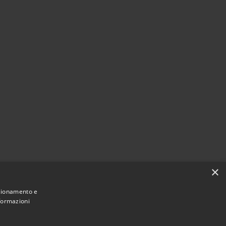
×
nzionamento e
nformazioni