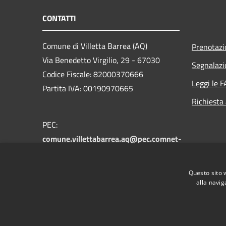
CONTATTI
Comune di Villetta Barrea (AQ)
Prenotaz
Via Benedetto Virgilio, 29 - 67030
Segnalazi
Codice Fiscale: 82000370666
Leggi le 
Partita IVA: 00190970665
Richiesta
PEC:
comune.villettabarrea.aq@pec.comnet-
ra.it
Centralino Unico: +39 0864 89134
Questo sito 
alla navig