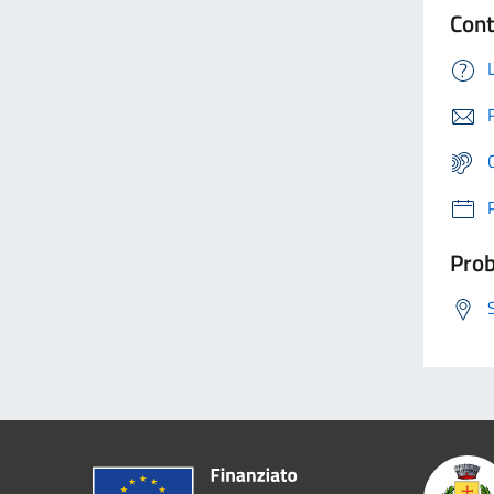
Cont
Prob