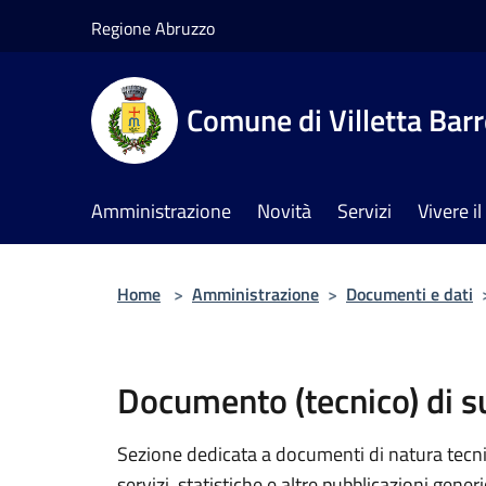
Salta al contenuto principale
Regione Abruzzo
Comune di Villetta Bar
Amministrazione
Novità
Servizi
Vivere 
Home
>
Amministrazione
>
Documenti e dati
Documento (tecnico) di 
Sezione dedicata a documenti di natura tecnica
servizi, statistiche e altre pubblicazioni gener