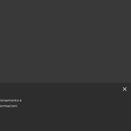
×
nzionamento e
nformazioni