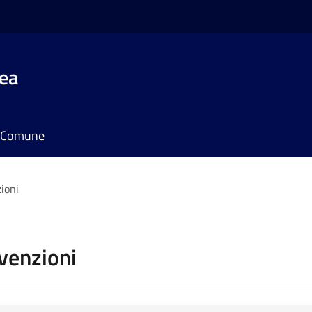
rea
il Comune
zioni
vvenzioni