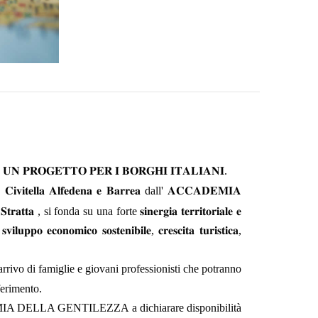
-
𝐔𝐍
𝐏𝐑𝐎𝐆𝐄𝐓𝐓𝐎
𝐏𝐄𝐑
𝐈
𝐁𝐎𝐑𝐆𝐇𝐈
𝐈𝐓𝐀𝐋𝐈𝐀𝐍𝐈
.
,
𝐂𝐢𝐯𝐢𝐭𝐞𝐥𝐥𝐚
𝐀𝐥𝐟𝐞𝐝𝐞𝐧𝐚
𝐞
𝐁𝐚𝐫𝐫𝐞𝐚
dall'
𝐀𝐂𝐂𝐀𝐃𝐄𝐌𝐈𝐀
𝐒𝐭𝐫𝐚𝐭𝐭𝐚
, si fonda su una forte
𝐬𝐢𝐧𝐞𝐫𝐠𝐢𝐚
𝐭𝐞𝐫𝐫𝐢𝐭𝐨𝐫𝐢𝐚𝐥𝐞
𝐞
,
𝐬𝐯𝐢𝐥𝐮𝐩𝐩𝐨
𝐞𝐜𝐨𝐧𝐨𝐦𝐢𝐜𝐨
𝐬𝐨𝐬𝐭𝐞𝐧𝐢𝐛𝐢𝐥𝐞
,
𝐜𝐫𝐞𝐬𝐜𝐢𝐭𝐚
𝐭𝐮𝐫𝐢𝐬𝐭𝐢𝐜𝐚
,
arrivo di famiglie e giovani professionisti che potranno
ferimento.
DEMIA DELLA GENTILEZZA a dichiarare disponibilità