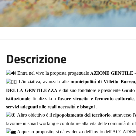
Descrizione
Entra nel vivo la proposta progettuale
𝐀𝐙𝐈𝐎𝐍𝐄
𝐆𝐄𝐍𝐓𝐈𝐋𝐄
L'iniziativa, avanzata alle
𝐦𝐮𝐧𝐢𝐜𝐢𝐩𝐚𝐥𝐢𝐭𝐚
̀
𝐝𝐢
𝐕𝐢𝐥𝐥𝐞𝐭𝐭𝐚
𝐁𝐚𝐫𝐫𝐞𝐚
𝐃𝐄𝐋𝐋𝐀
𝐆𝐄𝐍𝐓𝐈𝐋𝐄𝐙𝐙𝐀
e dal suo fondatore e presidente
𝐆𝐮𝐢𝐝𝐨
𝐢𝐬𝐭𝐢𝐭𝐮𝐳𝐢𝐨𝐧𝐚𝐥𝐞
finalizzata a
𝐟𝐚𝐯𝐨𝐫𝐞
𝐯𝐢𝐯𝐚𝐜𝐢𝐭𝐚
̀
𝐞
𝐟𝐞𝐫𝐦𝐞𝐧𝐭𝐨
𝐜𝐮𝐥𝐭𝐮𝐫𝐚𝐥𝐞
𝐬𝐞𝐫𝐯𝐢𝐳𝐢
𝐚𝐝𝐞𝐠𝐮𝐚𝐭𝐢
𝐚𝐥𝐥𝐞
𝐫𝐞𝐚𝐥𝐢
𝐧𝐞𝐜𝐞𝐬𝐬𝐢𝐭𝐚
̀
𝐞
𝐛𝐢𝐬𝐨𝐠𝐧𝐢
.
Altro obiettivo è il
𝐫𝐢𝐩𝐨𝐩𝐨𝐥𝐚𝐦𝐞𝐧𝐭𝐨
𝐝𝐞𝐥
𝐭𝐞𝐫𝐫𝐢𝐭𝐨𝐫𝐢𝐨,
attraverso l'
lavorare in smart working e contribuire alla vita delle comunità di ri
A questo proposito, si dà evidenza dell'invito dell'ACCA