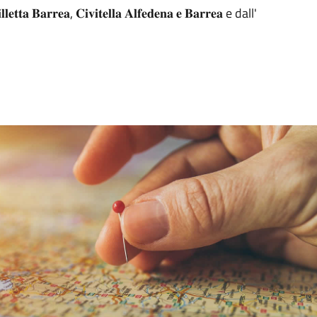
𝐫𝐫𝐞𝐚, 𝐂𝐢𝐯𝐢𝐭𝐞𝐥𝐥𝐚 𝐀𝐥𝐟𝐞𝐝𝐞𝐧𝐚 𝐞 𝐁𝐚𝐫𝐫𝐞𝐚 e dall'