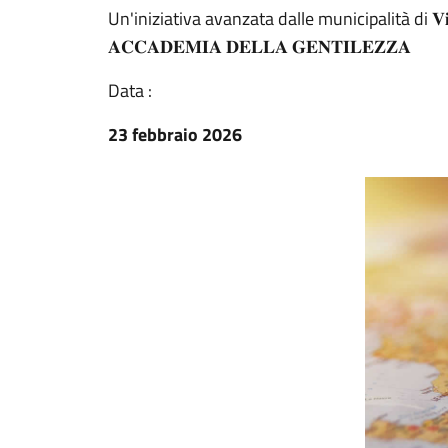
Un'iniziativa avanzata dalle municipalità di 𝐕𝐢𝐥𝐥𝐞𝐭𝐭𝐚 𝐁
𝐀𝐂𝐂𝐀𝐃𝐄𝐌𝐈𝐀 𝐃𝐄𝐋𝐋𝐀 𝐆𝐄𝐍𝐓𝐈𝐋𝐄𝐙𝐙𝐀
Data :
23 febbraio 2026