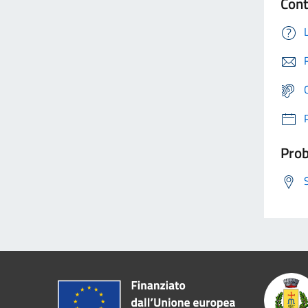
Cont
Prob