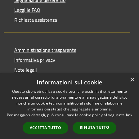
Leggi le FAQ
Richiesta assistenza
Amministrazione trasparente
Informativa privacy
Note legali
×
Dichiarazione di accessibilità
Informazioni sui cookie
Questo sito web utilizza cookie tecnici e assimilati strettamente
necessari al corretto funzionamento e alla navigazione del sito,
nonché un cookie tecnico analitico al solo fine di elaborare
informazioni statistiche, aggregate e anonime.
RSS
Copyright © 2026 • Comune di
Per maggiori dettagli, può consultare la cookie policy al seguente
link
Accessibilità
Villetta Barrea • Powered by
Privacy
Municipium
Accesso
•
RIFIUTA TUTTO
ACCETTA TUTTO
Cookie
redazione